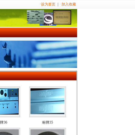
·设为首页
|
·加入收藏
牌36
标牌35