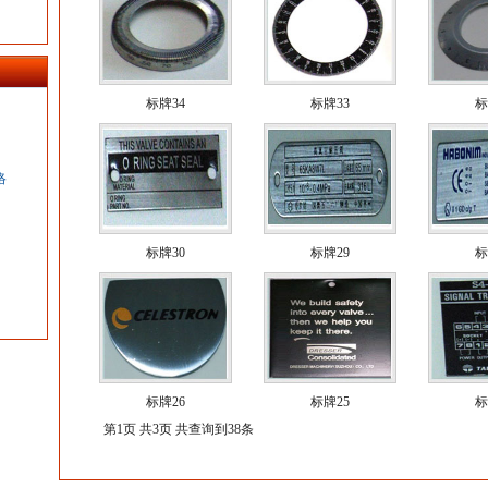
标牌34
标牌33
标
络
标牌30
标牌29
标
标牌26
标牌25
标
第1页 共3页 共查询到38条