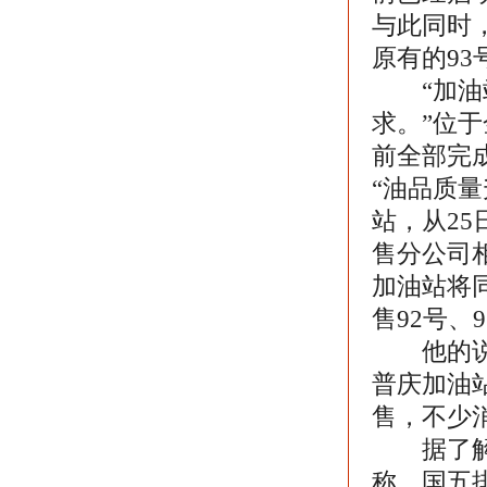
与此同时
原有的93
“加油站
求。”位
前全部完
“油品质
站，从2
售分公司
加油站将
售92号、
他的说法
普庆加油
售，不少
据了解，
称，国五