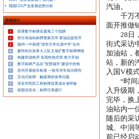
汽油。
我国LED产业发展趋势分析
千万不要
新闻排行
面开推做
部署数字标牌应避免三个陷阱
28日，
部分加油站标牌更换完毕 新油品提前开
街式采访
随州一中获授“清华大学生源中学”合作
蒙特利尔加拿大人队主场扩数字标牌网络
加油站，
构建和谐秩序 实现特色经营 努力开创
站，新的
数字标牌产品在“智慧城市”建设中的角
入国V模
苏州开展校车检查 一校车停车指示牌存
互动式标牌：触摸屏的保养问题
“时间越
淮安市民防工程标牌设置成全省样板
入升级期
校园信息化，标牌日渐盛行
完毕，换
油站内一
随后的采
城、中润
前已经启