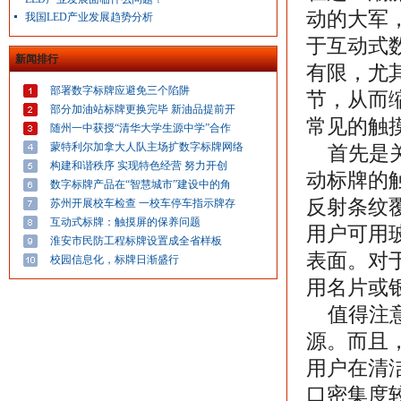
动的大军
我国LED产业发展趋势分析
于互动式
新闻排行
有限，尤
部署数字标牌应避免三个陷阱
节，从而
部分加油站标牌更换完毕 新油品提前开
常见的触
随州一中获授“清华大学生源中学”合作
蒙特利尔加拿大人队主场扩数字标牌网络
首先是关
构建和谐秩序 实现特色经营 努力开创
动标牌的
数字标牌产品在“智慧城市”建设中的角
反射条纹
苏州开展校车检查 一校车停车指示牌存
互动式标牌：触摸屏的保养问题
用户可用
淮安市民防工程标牌设置成全省样板
表面。对
校园信息化，标牌日渐盛行
用名片或
值得注意
源。而且
用户在清
口密集度