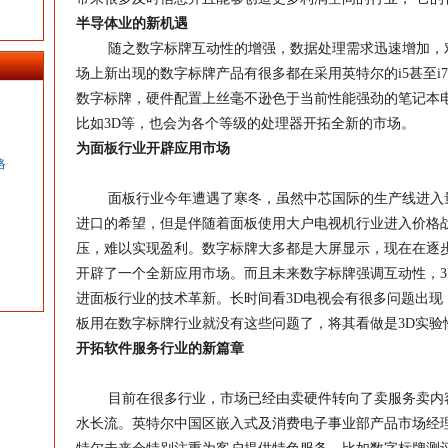
半导体业的新机遇
随之
数字标牌
互动性的增强，数据处理需求迅速增加，
场上新出现的
数字标牌
产品有很多都在采用
英特尔
的i5甚至
数字标牌
，硬件配置上丝毫不逊色于当前性能强劲的笔记本
比如3D等，也会为各个等级的处理器开拓全新的市场。
为面板行业开辟应用市场
络
面板行业今年遭遇了寒冬，虽然中芯国际的生产线进入量
进口的希望，但是伴随着面板使用大户电视机行业进入价格
压，难以实现盈利。
数字标牌
大多都是大屏显示，现在在逐步
开辟了一个全新应用市场。而且未来
数字标牌
强调互动性，
进面板行业的技术革新。长时间看3D电视会有很多问题出现
板用在
数字标牌
行业就没有这些问题了，将其看做是3D实验
开拓软件服务行业的新篇章
目前在很多行业，市场已经由卖硬件转向了卖服务卖内容
水长流。
英特尔
中国区嵌入式及消费电子事业部产品市场经