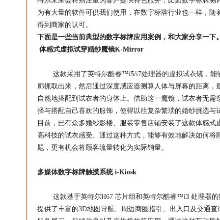
特尔
未来会特别注重为客户提供特色服务，比如
数字标牌
测
为有大量的软件可供我们使用，在
数字标牌
行业也一样，随
得到商家的认可。
下面是一些当前典型的
数字标牌
应用案例，和大家分享一下
体感式虚拟试穿婚纱魔镜K-Mirror
这款采用了
英特尔
酷睿™i5/i7处理器的虚拟试衣镜
廓抓取出来，然后通过深度感应器测算人体与屏幕的距离，
自然地搭配到试衣者的身体上。借助这一魔镜，试衣者无需
择与搭配自己喜欢的服饰，使得以往复杂繁琐的婚纱挑选与
目前，已有众多婚纱影楼、服装零售店铺安装了这款体感式
高科技的试衣感受。通过这种方式，能够有效地解决如何将
题，更有机会将顾客流量转化为实际销量。
多媒体
数字标牌
触摸系统 i-Kiosk
这款基于
英特尔
H67 芯片组和
英特尔
酷睿™i3 处理器的
提供了丰富的3D地图导航、周边商圈指引、出入口及交通查