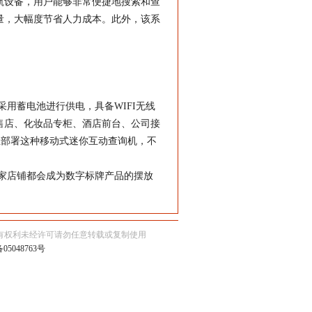
航设备，用户能够非常便捷地搜索和查
量，大幅度节省人力成本。此外，该系
用蓄电池进行供电，具备WIFI无线
售店、化妆品专柜、酒店前台、公司接
业部署这种移动式迷你互动查询机，不
家店铺都会成为
数字标牌
产品的摆放
有权利未经许可请勿任意转载或复制使用
05048763号