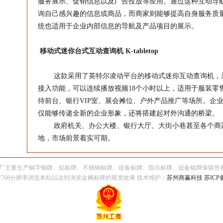
服务展示、促销信息以及广告投放等应用。通过这种互动导
询自己感兴趣的信息或商品，而商家则能够提高自身服务质
统也适用于企业内部信息的导航及产品项目的展示。
移动式迷你台式互动查询机 K-tabletop
这款采用了
英特尔
凌动平台的移动式迷你互动查询机，采
接入功能，可以连续播放视频18个小时以上，适用于服装零
待前台、银行VIP室、展会摊位、户外产品推广等场所。企
仅能够传递全新的企业形象，还将搭建起对外沟通的桥梁。
政府机关、办公大楼、银行大厅、大街小巷甚至各个商
地，市场前景着实可期。
本厂主要生产铜字铜牌、铝标牌、不锈钢标牌、设备标牌、指示标牌、设备铭牌保留所
4*768分辨率浏览本站以达到浏览金枫标牌的视觉效果 技术维护：
苏州商赢科技
苏ICP备