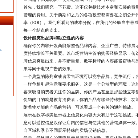
首先，我们研究一下花费。这不仅包括技术本身和安装的费
管理的费用。关于前期和之后的各项投资都需要在之初公开
率（ROI）。我们所看到的成本分配，在我们的经验当中最
每一个结点的支出。
设计能突出品牌和独立性的内容
确保你的内容开发商能够整合品牌内容、企业广告、特殊展
络
度持续增长至关重要。以市场营销主管的购买经验显示，传
牌信息突显出来，并不断重复。数字标牌的内容能紧密地与
果等同于电视广告的效果。
一个典型的陈列室或者零售环境可以竞争品牌，竞争流行，
一样争相引起注意和要求服务。这是一个分散型的环境，这
容来吸引消费者关注你的品牌、你的产品甚至是那些独立零
促销的目的就是教育消费者，你的产品有哪些特殊技术、功
附着物功能的产品的营销，可以看成一个有关沟通的挑战。
展示在数字标牌显示器上信息化内容大大有助于这项挑战。不
息可以遥控信息以保证店内的信息与使其他的营销媒体一致
自区域和季节不同展示特殊的卖场促销信息。