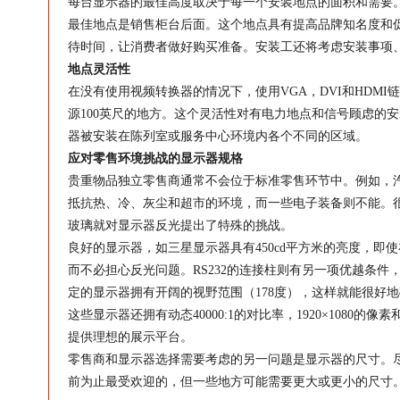
每台显示器的最佳高度取决于每一个安装地点的面积和需要
最佳地点是销售柜台后面。这个地点具有提高品牌知名度和
待时间，让消费者做好购买准备。安装工还将考虑安装事项
地点灵活性
在没有使用视频转换器的情况下，使用VGA，DVI和HDM
源100英尺的地方。这个灵活性对有电力地点和信号顾虑的
器被安装在陈列室或服务中心环境内各个不同的区域。
应对零售环境挑战的显示器规格
贵重物品独立零售商通常不会位于标准零售环节中。例如，
抵抗热、冷、灰尘和超市的环境，而一些电子装备则不能。
玻璃就对显示器反光提出了特殊的挑战。
良好的显示器，如三星显示器具有450cd平方米的亮度，即
而不必担心反光问题。RS232的连接柱则有另一项优越条
定的显示器拥有开阔的视野范围（178度），这样就能很好
这些显示器还拥有动态40000:1的对比率，1920×1080
提供理想的展示平台。
零售商和显示器选择需要考虑的另一问题是显示器的尺寸。尽
前为止最受欢迎的，但一些地方可能需要更大或更小的尺寸