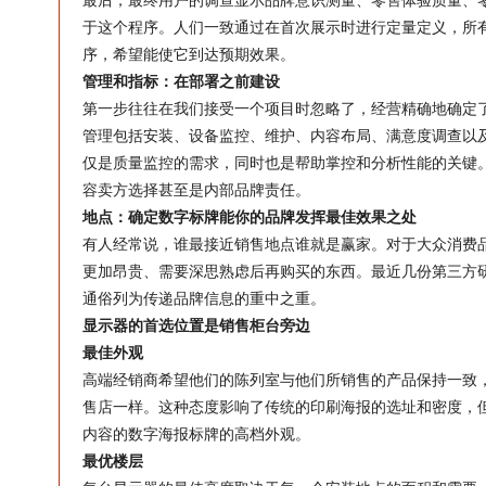
最后，最终用户的调查显示品牌意识测量、零售体验质量、
于这个程序。人们一致通过在首次展示时进行定量定义，所
序，希望能使它到达预期效果。
管理和指标：在部署之前建设
第一步往往在我们接受一个项目时忽略了，经营精确地确定
管理包括安装、设备监控、维护、内容布局、满意度调查以
仅是质量监控的需求，同时也是帮助掌控和分析性能的关键
容卖方选择甚至是内部品牌责任。
地点：确定数字标牌能你的品牌发挥最佳效果之处
有人经常说，谁最接近销售地点谁就是赢家。对于大众消费
更加昂贵、需要深思熟虑后再购买的东西。最近几份第三方
通俗列为传递品牌信息的重中之重。
显示器的首选位置是销售柜台旁边
最佳外观
高端经销商希望他们的陈列室与他们所销售的产品保持一致，
售店一样。这种态度影响了传统的印刷海报的选址和密度，
内容的数字海报标牌的高档外观。
最优楼层