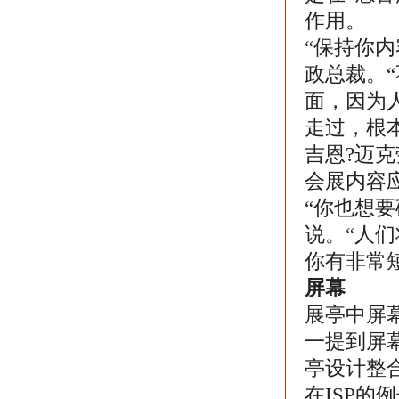
作用。
“保持你
政总裁。
面，因为
走过，根
吉恩?迈
会展内容
“你也想
说。“人
你有非常
屏幕
展亭中屏
一提到屏
亭设计整
在ISP