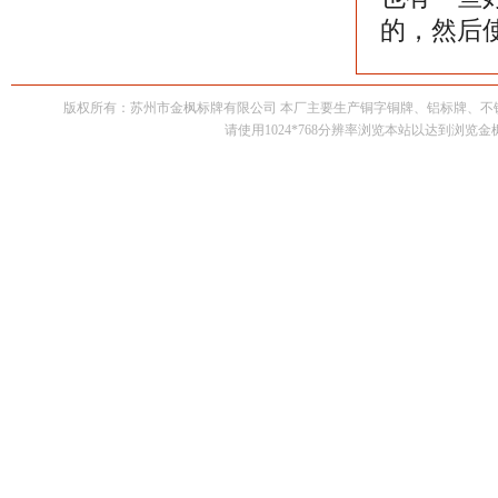
的，然后
版权所有：苏州市金枫标牌有限公司 本厂主要生产铜字铜牌、铝标牌、
请使用1024*768分辨率浏览本站以达到浏览