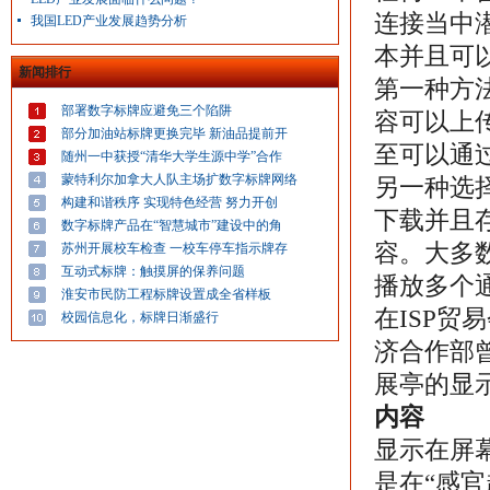
连接当中
我国LED产业发展趋势分析
本并且可
新闻排行
第一种方
部署数字标牌应避免三个陷阱
容可以上
部分加油站标牌更换完毕 新油品提前开
至可以通过
随州一中获授“清华大学生源中学”合作
蒙特利尔加拿大人队主场扩数字标牌网络
另一种选
构建和谐秩序 实现特色经营 努力开创
下载并且
数字标牌产品在“智慧城市”建设中的角
容。大多数数
苏州开展校车检查 一校车停车指示牌存
互动式标牌：触摸屏的保养问题
播放多个
淮安市民防工程标牌设置成全省样板
在ISP
校园信息化，标牌日渐盛行
济合作部
展亭的显
内容
显示在屏
是在“感